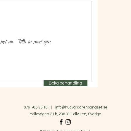
 just nu. Titta in snart igen.
Boka behandling
076-785 35 10
|
info@hudvardarenpanaset.se
Möllevägen 21 b, 236 31 Höllviken, Sverige